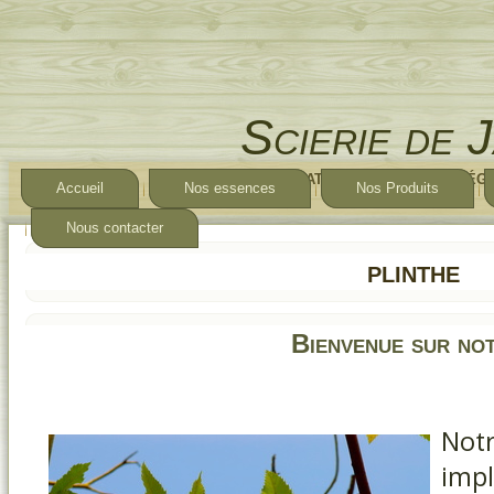
Scierie de 
Exploitation forestière Nég
Accueil
Nos essences
Nos Produits
Nous contacter
plinthe
Bienvenue sur not
Not
imp