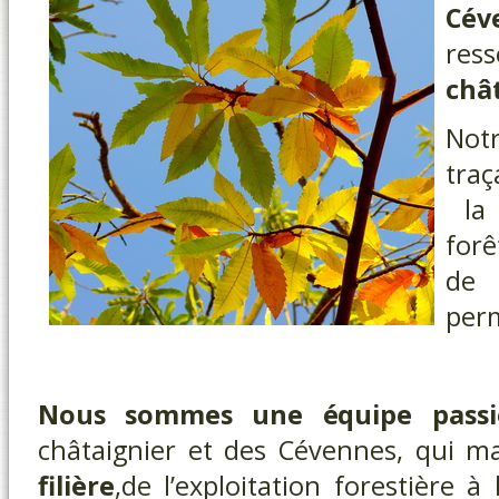
Cév
res
chât
Not
traç
la 
for
de 
per
Nous sommes une équipe passi
châtaignier et des Cévennes, qui ma
filière
,de l’exploitation forestière 